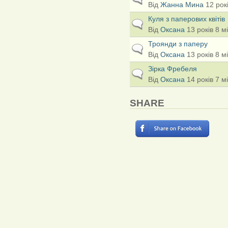
Від
Жанна Мина
12 рокі
Куля з паперових квітів
Звичайна тема
Від
Оксана
13 років 8 м
Троянди з паперу
Звичайна тема
Від
Оксана
13 років 8 м
Зірка Фребеля
Звичайна тема
Від
Оксана
14 років 7 м
SHARE