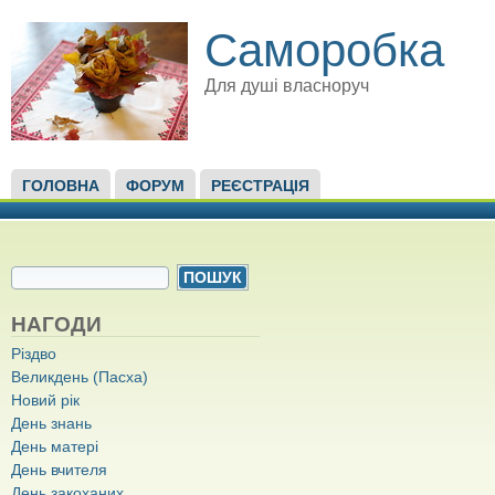
Саморобка
Для душі власноруч
ГОЛОВНЕ МЕНЮ
ГОЛОВНА
ФОРУМ
РЕЄСТРАЦІЯ
ПОШУКОВА ФОРМА
Пошук
НАГОДИ
Різдво
Великдень (Пасха)
Новий рік
День знань
День матері
День вчителя
День закоханих