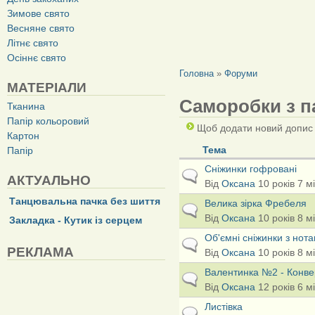
Зимове свято
Весняне свято
Літнє свято
Осіннє свято
ВИ Є ТУТ
Головна
»
Форуми
МАТЕРІАЛИ
Саморобки з п
Тканина
Папір кольоровий
Щоб додати новий допи
Картон
Тема
Папір
Сніжинки гофровані
Звичайна тема
АКТУАЛЬНО
Від
Оксана
10 років 7 м
Танцювальна пачка без шиття
Велика зірка Фребеля
Звичайна тема
Від
Оксана
10 років 8 м
Закладка - Кутик із серцем
Об'ємні сніжинки з нот
Звичайна тема
РЕКЛАМА
Від
Оксана
10 років 8 м
Валентинка №2 - Конвер
Звичайна тема
Від
Оксана
12 років 6 м
Листівка
Звичайна тема