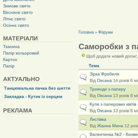
Зимове свято
Весняне свято
Літнє свято
Осіннє свято
ВИ Є ТУТ
Головна
»
Форуми
МАТЕРІАЛИ
Саморобки з п
Тканина
Папір кольоровий
Щоб додати новий допи
Картон
Тема
Папір
Зірка Фребеля
Звичайна тема
АКТУАЛЬНО
Від
Оксана
14 років 6 м
Танцювальна пачка без шиття
Троянди з паперу
Звичайна тема
Від
Оксана
13 років 8 м
Закладка - Кутик із серцем
Куля з паперових квітів
Звичайна тема
РЕКЛАМА
Від
Оксана
13 років 8 м
Листівка
Звичайна тема
Від
Жанна Мина
12 рокі
Валентинка №2 - Конвер
Звичайна тема