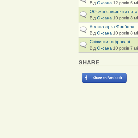
Від
Оксана
12 років 6 м
Об'ємні сніжинки з нот
Звичайна тема
Від
Оксана
10 років 8 м
Велика зірка Фребеля
Звичайна тема
Від
Оксана
10 років 8 м
Сніжинки гофровані
Звичайна тема
Від
Оксана
10 років 7 м
SHARE