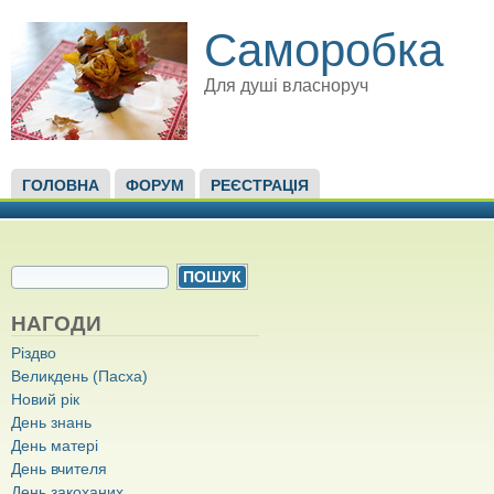
Саморобка
Для душі власноруч
ГОЛОВНЕ МЕНЮ
ГОЛОВНА
ФОРУМ
РЕЄСТРАЦІЯ
ПОШУКОВА ФОРМА
Пошук
НАГОДИ
Різдво
Великдень (Пасха)
Новий рік
День знань
День матері
День вчителя
День закоханих