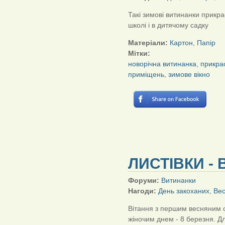
Такі зимові витинанки прикра
школі і в дитячому садку
Матеріали:
Картон
,
Папір
Мітки:
новорічна витинанка
,
прикрас
приміщень
,
зимове вікно
ЛИСТІВКИ - 
Форуми:
Витинанки
Нагоди:
День закоханих
,
Вес
Вітання з першим весняним 
жіночим днем - 8 березня. Дл