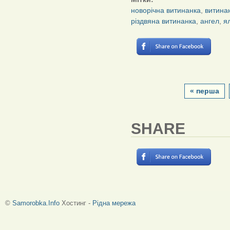
новорічна витинанка
,
витина
різдвяна витинанка
,
ангел
,
я
СТОРІНКИ
« перша
SHARE
©
Samorobka.Info
Хостинг -
Рідна мережа