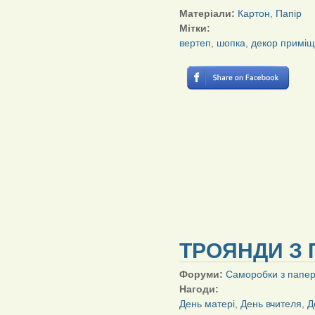
Матеріали:
Картон
,
Папір
Мітки:
вертеп
,
шопка
,
декор примі
ТРОЯНДИ З 
Форуми:
Саморобки з папе
Нагоди:
День матері
,
День вчителя
,
Д