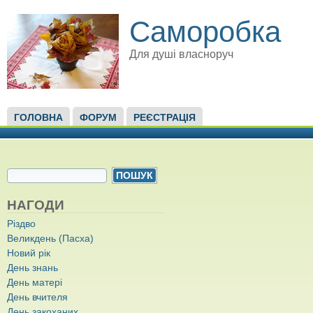
Саморобка
Для душі власноруч
ГОЛОВНЕ МЕНЮ
ГОЛОВНА
ФОРУМ
РЕЄСТРАЦІЯ
ПОШУКОВА ФОРМА
Пошук
НАГОДИ
Різдво
Великдень (Пасха)
Новий рік
День знань
День матері
День вчителя
День закоханих