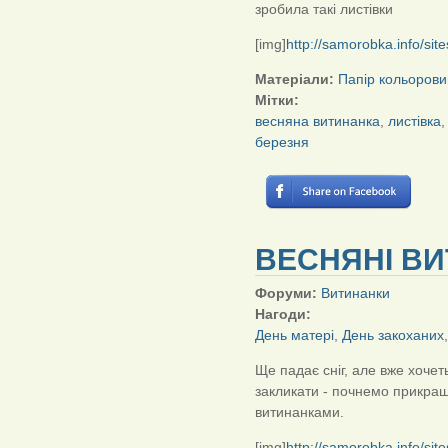
зробила такі листівки
[img]
http://samorobka.info/sit
Матеріали:
Папір кольорови
Мітки:
весняна витинанка
,
листівка
березня
ВЕСНЯНІ ВИ
Форуми:
Витинанки
Нагоди:
День матері
,
День закоханих
Ще падає сніг, але вже хочет
закликати - почнемо прикра
витинанками.
[img]
http://samorobka.info/si