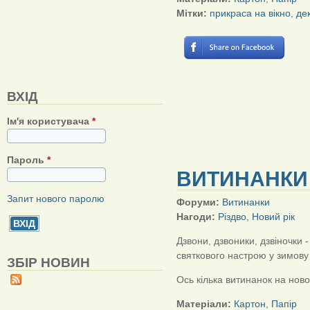
Мітки:
прикраса на вікно
,
де
ВХІД
Ім'я користувача
*
Пароль
*
ВИТИНАНКИ 
Запит нового паролю
Форуми:
Витинанки
Нагоди:
Різдво
,
Новий рік
Дзвони, дзвоники, дзвіночки 
святкового настрою у зимову
ЗБІР НОВИН
Ось кілька витинанок на новор
Матеріали:
Картон
,
Папір