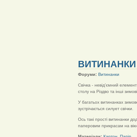
ВИТИНАНКИ 
Форуми:
Витинанки
Свічка - невід'ємний елемент
столу на Різдво та інші зимові
У багатьох витинанках зимов
зустрічається силует свічки.
Ось такі прості витинанки до
паперовим прикрасам на вік
Матеріали:
Картон
,
Папір