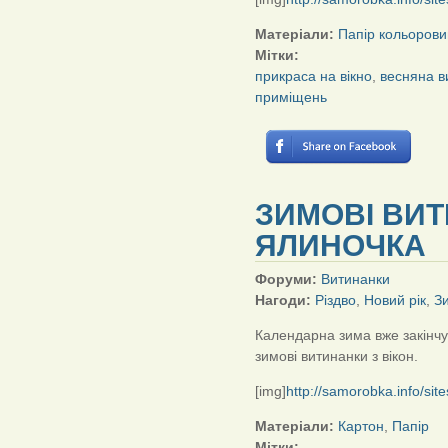
Матеріали:
Папір кольорови
Мітки:
прикраса на вікно
,
весняна в
приміщень
ЗИМОВІ ВИТ
ЯЛИНОЧКА
Форуми:
Витинанки
Нагоди:
Різдво
,
Новий рік
,
З
Календарна зима вже закінчу
зимові витинанки з вікон.
[img]
http://samorobka.info/sit
Матеріали:
Картон
,
Папір
Мітки: