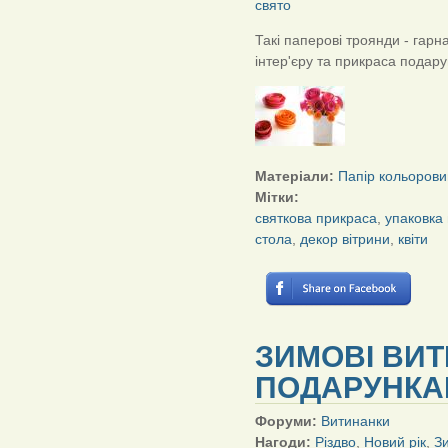
свято
Такі паперові троянди - гарн
інтер'єру та прикраса подару
Матеріали:
Папір кольорови
Мітки:
святкова прикраса
,
упаковка
стола
,
декор вітрини
,
квіти
ЗИМОВІ ВИТ
ПОДАРУНК
Форуми:
Витинанки
Нагоди:
Різдво
,
Новий рік
,
З