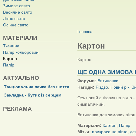
Зимове свято
Весняне свято
Літнє свято
Осіннє свято
ВИ Є ТУТ
Головна
МАТЕРІАЛИ
Картон
Тканина
Папір кольоровий
Картон
Картон
Папір
ЩЕ ОДНА ЗИМОВА 
АКТУАЛЬНО
Форуми:
Витинанки
Танцювальна пачка без шиття
Нагоди:
Різдво
,
Новий рік
,
З
Закладка - Кутик із серцем
Ось новий сніговик на вікно 
симпатичний.
РЕКЛАМА
Витинанка для зимових вікон
Матеріали:
Картон
,
Папір
Мітки:
прикраса на вікно
,
де