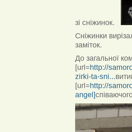
зі сніжинок.
Сніжинки вирізал
заміток.
До загальної ко
[url=
http://samor
zirki-ta-sni...
витин
[url=
http://samor
angel]
співаючого 