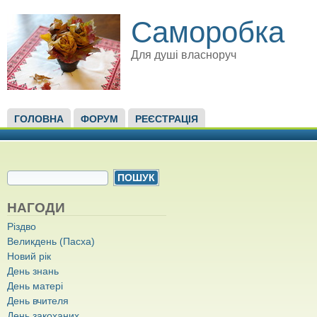
Саморобка
Для душі власноруч
ГОЛОВНЕ МЕНЮ
ГОЛОВНА
ФОРУМ
РЕЄСТРАЦІЯ
ПОШУКОВА ФОРМА
Пошук
НАГОДИ
Різдво
Великдень (Пасха)
Новий рік
День знань
День матері
День вчителя
День закоханих