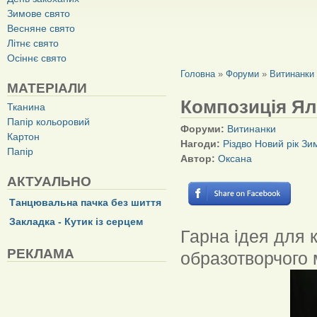
Зимове свято
Весняне свято
Літнє свято
Осіннє свято
ВИ Є ТУТ
Головна
»
Форуми
»
Витинанки
МАТЕРІАЛИ
Композиція Ял
Тканина
Папір кольоровий
Форуми:
Витинанки
Картон
Нагоди:
Різдво
Новий рік
Зи
Папір
Автор:
Оксана
АКТУАЛЬНО
Танцювальна пачка без шиття
Закладка - Кутик із серцем
Гарна ідея для 
РЕКЛАМА
образотворчого 