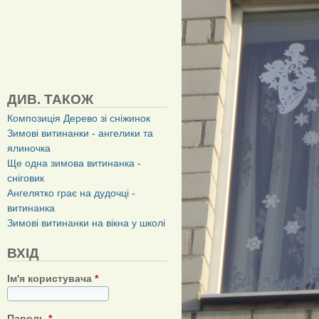
ДИВ. ТАКОЖ
Композиція Дерево зі сніжинок
Зимові витинанки - ангелики та
ялиночка
Ще одна зимова витинанка -
сніговик
Ангелятко грає на дудочці -
витинанка
Зимові витинанки на вікна у школі
ВХІД
Ім'я користувача
*
Пароль
*