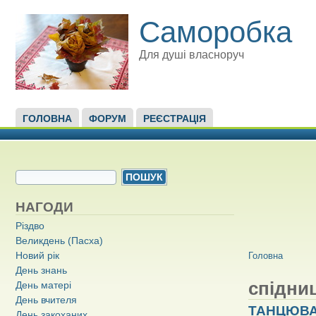
Саморобка
Для душі власноруч
ГОЛОВНЕ МЕНЮ
ГОЛОВНА
ФОРУМ
РЕЄСТРАЦІЯ
ПОШУКОВА ФОРМА
Пошук
НАГОДИ
Різдво
Великдень (Пасха)
ВИ Є ТУТ
Новий рік
Головна
День знань
спідни
День матері
День вчителя
ТАНЦЮВА
День закоханих