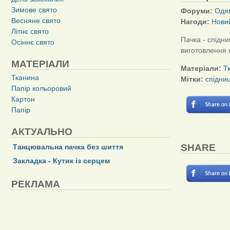
Зимове свято
Форуми:
Одяг
Весняне свято
Нагоди:
Новий
Літнє свято
Пачка - спідни
Осіннє свято
виготовлення 
МАТЕРІАЛИ
Матеріали:
Т
Тканина
Мітки:
спідниц
Папір кольоровий
Картон
Папір
АКТУАЛЬНО
SHARE
Танцювальна пачка без шиття
Закладка - Кутик із серцем
РЕКЛАМА