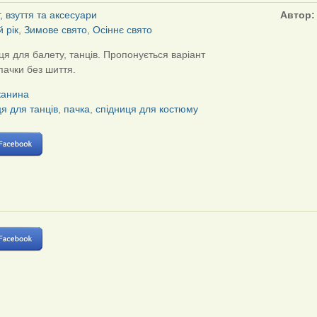
, взуття та аксесуари
Автор
 рік
,
Зимове свято
,
Осіннє свято
ця для балету, танців. Пропонується варіант
пачки без шиття.
канина
я для танців
,
пачка
,
спідниця для костюму