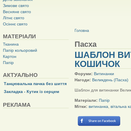
Зимове свято
Весняне свято
Літнє свято
Осіннє свято
ВИ Є ТУТ
Головна
МАТЕРІАЛИ
Пасха
Тканина
Папір кольоровий
ШАБЛОН ВИ
Картон
КОШИЧОК
Папір
Форуми:
Витинанки
АКТУАЛЬНО
Нагоди:
Великдень (Пасха)
Танцювальна пачка без шиття
Шаблон для витинанки Велик
Закладка - Кутик із серцем
Матеріали:
Папір
РЕКЛАМА
Мітки:
витинанка
,
вітальна к