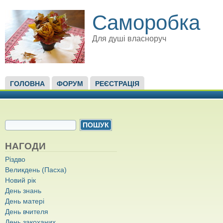
Саморобка
Для душі власноруч
ГОЛОВНЕ МЕНЮ
ГОЛОВНА
ФОРУМ
РЕЄСТРАЦІЯ
ПОШУКОВА ФОРМА
Пошук
НАГОДИ
Різдво
Великдень (Пасха)
Новий рік
День знань
День матері
День вчителя
День закоханих