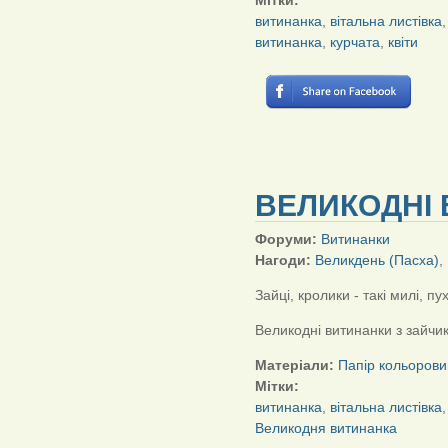
Мітки:
витинанка
,
вітальна листівка
витинанка
,
курчата
,
квіти
ВЕЛИКОДНІ 
Форуми:
Витинанки
Нагоди:
Великдень (Пасха)
,
Зайці, кролики - такі милі, пух
Великодні витинанки з зайчи
Матеріали:
Папір кольорови
Мітки:
витинанка
,
вітальна листівка
Великодня витинанка