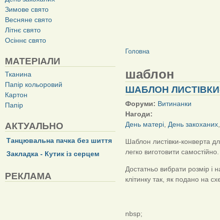
Зимове свято
Весняне свято
Літнє свято
Осіннє свято
ВИ Є ТУТ
Головна
МАТЕРІАЛИ
шаблон
Тканина
Папір кольоровий
ШАБЛОН ЛИСТІВКИ
Картон
Форуми:
Витинанки
Папір
Нагоди:
День матері
,
День закоханих
АКТУАЛЬНО
Танцювальна пачка без шиття
Шаблон листівки-конверта дл
легко виготовити самостійно.
Закладка - Кутик із серцем
Достатньо вибрати розмір і 
РЕКЛАМА
клітинку так, як подано на сх
nbsp;