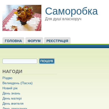
Саморобка
Для душі власноруч
ГОЛОВНЕ МЕНЮ
ГОЛОВНА
ФОРУМ
РЕЄСТРАЦІЯ
ПОШУКОВА ФОРМА
Пошук
НАГОДИ
Різдво
Великдень (Пасха)
Новий рік
День знань
День матері
День вчителя
День закоханих