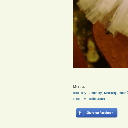
Мітки:
свято у садочку
,
маскарадни
костюм
,
сніжинка