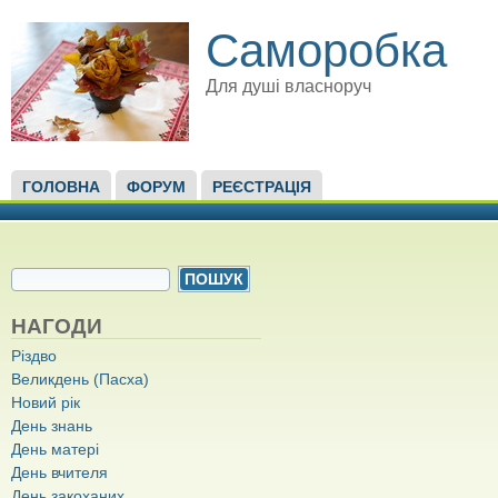
Саморобка
Для душі власноруч
ГОЛОВНЕ МЕНЮ
ГОЛОВНА
ФОРУМ
РЕЄСТРАЦІЯ
ПОШУКОВА ФОРМА
Пошук
НАГОДИ
Різдво
Великдень (Пасха)
Новий рік
День знань
День матері
День вчителя
День закоханих