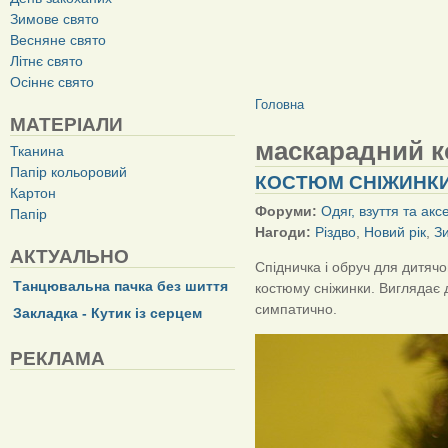
Зимове свято
Весняне свято
Літнє свято
Осіннє свято
ВИ Є ТУТ
Головна
МАТЕРІАЛИ
маскарадний 
Тканина
Папір кольоровий
КОСТЮМ СНІЖИНКИ
Картон
Форуми:
Одяг, взуття та акс
Папір
Нагоди:
Різдво
,
Новий рік
,
З
АКТУАЛЬНО
Спідничка і обруч для дитяч
Танцювальна пачка без шиття
костюму сніжинки. Виглядає 
симпатично.
Закладка - Кутик із серцем
РЕКЛАМА